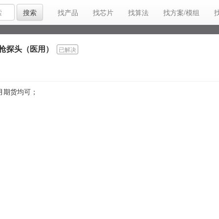
搜索
找产品
找芯片
找算法
找方案/模组
找平台/找系统
找软件/找开发
找配件
找
枪探头（医用）
已解决
找生产设备
找厂家(我代理)
工程招商
找
采购清单
找认证
找兼职
找场地
找
月期货均可；