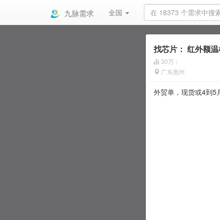
九脉需求
全国
找芯片：
红外额温
30万；
广东惠州
外贸单，现货或4到5