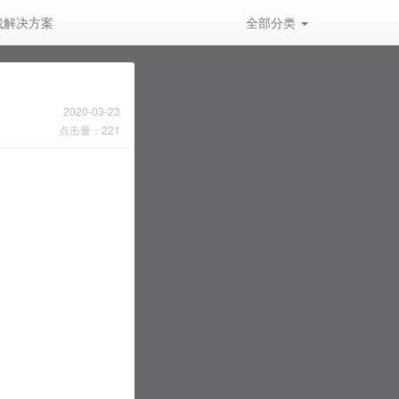
找解决方案
全部分类
外壳/找外观
找代工
安装/找维护
2020-03-23
点击量：221
服务