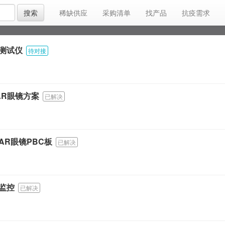
搜索
稀缺供应
采购清单
找产品
抗疫需求
找方案/模组
找解决方案
找平台/找系统
测试仪
待对接
找配件
找外壳/找外观
找代工
找生产设
工程招商
找安装/找维护
采购清单
找认
AR眼镜方案
已解决
招聘
求职
找兼职
找场地
找服务
AR眼镜PBC板
已解决
监控
已解决