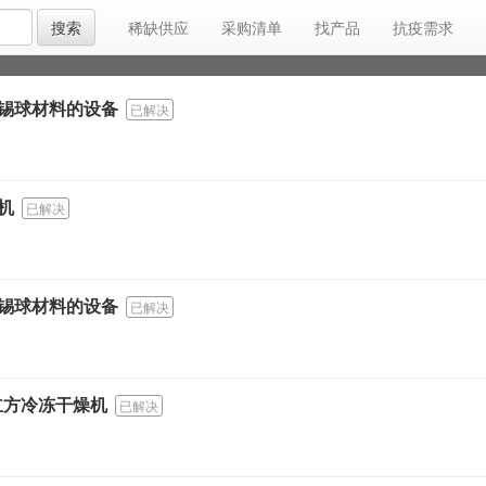
搜索
稀缺供应
采购清单
找产品
抗疫需求
找方案/模组
找解决方案
找平台/找系统
锡球材料的设备
已解决
找配件
找外壳/找外观
找代工
找生产设
工程招商
找安装/找维护
采购清单
找认
机
已解决
招聘
求职
找兼职
找场地
找服务
锡球材料的设备
已解决
6立方冷冻干燥机
已解决