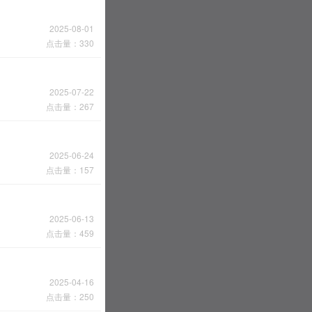
2025-08-01
点击量：330
2025-07-22
点击量：267
2025-06-24
点击量：157
2025-06-13
点击量：459
2025-04-16
点击量：250