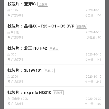
找芯片：
蓝牙IC
已解决
10w+;
2020-10-13
广东深圳
点击量：154
找芯片：
晶相JX－F23－C1－D3 DVP
已解决
8个包
2020-10-10
广东深圳
点击量：96
找芯片：
君正T10 H42
已解决
300
2020-10-10
广东深圳
点击量：141
找芯片：
3519V101
已解决
2000
2020-10-10
广东深圳
点击量：243
找芯片：
nxp nfc NQ310
已解决
需求量：20k
2020-09-30
广东深圳
点击量：107